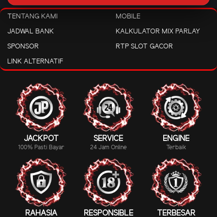
TENTANG KAMI
MOBILE
JADWAL BANK
KALKULATOR MIX PARLAY
SPONSOR
RTP SLOT GACOR
LINK ALTERNATIF
JACKPOT
SERVICE
ENGINE
100% Pasti Bayar
24 Jam Online
Terbaik
RAHASIA
RESPONSIBLE
TERBESAR