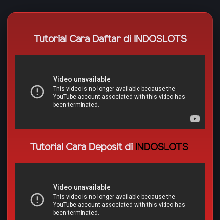
Tutorial Cara Daftar di INDOSLOTS
Tutorial Cara Deposit di
INDOSLOTS