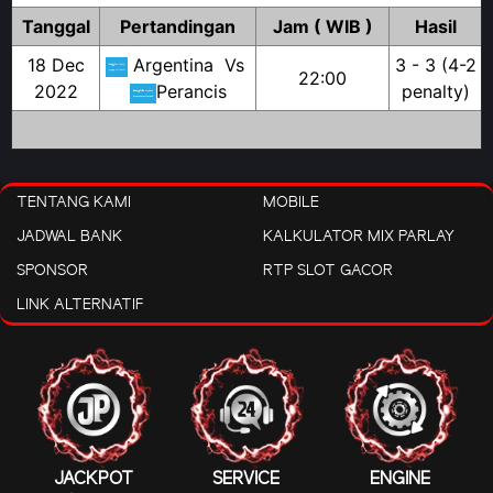
Tanggal
Pertandingan
Jam ( WIB )
Hasil
18 Dec
Argentina Vs
3 - 3 (4-2
22:00
2022
Perancis
penalty)
TENTANG KAMI
MOBILE
JADWAL BANK
KALKULATOR MIX PARLAY
SPONSOR
RTP SLOT GACOR
LINK ALTERNATIF
JACKPOT
SERVICE
ENGINE