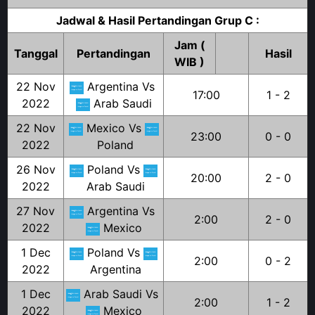
Jadwal & Hasil Pertandingan Grup C :
Jam (
Tanggal
Pertandingan
Hasil
WIB )
22 Nov
Argentina Vs
17:00
1 - 2
2022
Arab Saudi
22 Nov
Mexico Vs
23:00
0 - 0
2022
Poland
26 Nov
Poland Vs
20:00
2 - 0
2022
Arab Saudi
27 Nov
Argentina Vs
2:00
2 - 0
2022
Mexico
1 Dec
Poland Vs
2:00
0 - 2
2022
Argentina
1 Dec
Arab Saudi Vs
2:00
1 - 2
2022
Mexico