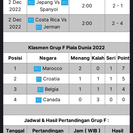
2 Dec
Jepang Vs
2:00
2 - 1
2022
Spanyol
2 Dec
Costa Rica Vs
2:00
2 - 4
2022
Jerman
Klasmen Grup F Piala Dunia 2022
Posisi
Negara
Menang
Kalah
Seri
Point
1
Marocco
2
0
1
7
2
Croatia
1
1
1
5
3
Belgia
1
1
1
4
4
Canada
0
3
0
0
Jadwal & Hasil Pertandingan Grup F :
Tanggal
Pertandingan
Jam ( WIB )
Hasil