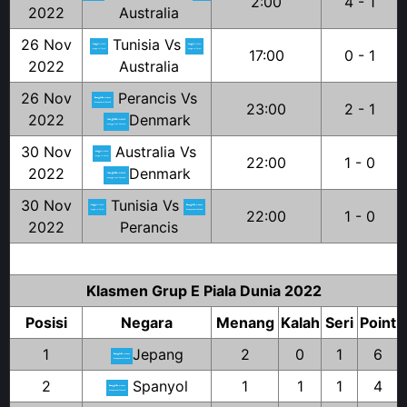
2:00
4 - 1
2022
Australia
26 Nov
Tunisia Vs
17:00
0 - 1
2022
Australia
26 Nov
Perancis Vs
23:00
2 - 1
2022
Denmark
30 Nov
Australia Vs
22:00
1 - 0
2022
Denmark
30 Nov
Tunisia Vs
22:00
1 - 0
2022
Perancis
Klasmen Grup E Piala Dunia 2022
Posisi
Negara
Menang
Kalah
Seri
Point
1
Jepang
2
0
1
6
2
Spanyol
1
1
1
4