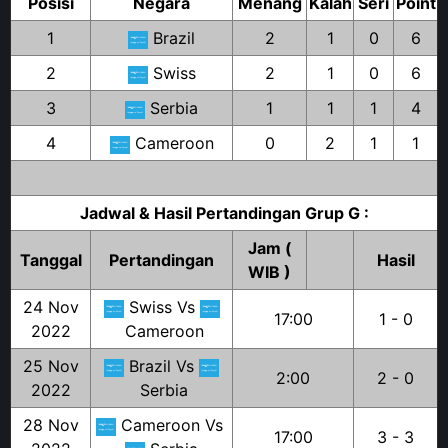
Posisi
Negara
Menang
Kalah
Seri
Point
1
Brazil
2
1
0
6
2
Swiss
2
1
0
6
3
Serbia
1
1
1
4
4
Cameroon
0
2
1
1
Jadwal & Hasil Pertandingan Grup G :
Jam (
Tanggal
Pertandingan
Hasil
WIB )
24 Nov
Swiss Vs
17:00
1 - 0
2022
Cameroon
25 Nov
Brazil Vs
2:00
2 - 0
2022
Serbia
28 Nov
Cameroon Vs
17:00
3 - 3