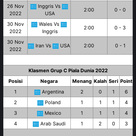
26 Nov
Inggris Vs
2:00
0 - 0
2022
USA
30 Nov
Wales Vs
2:00
0 - 3
2022
Inggris
30 Nov
Iran Vs
USA
2:00
0 - 1
2022
Klasmen Grup C Piala Dunia 2022
Posisi
Negara
Menang
Kalah
Seri
Point
1
Argentina
2
0
1
6
2
Poland
1
1
1
4
3
Mexico
1
1
1
4
4
Arab Saudi
1
2
0
3