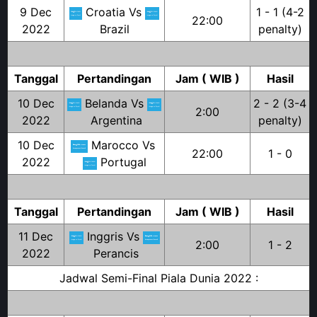
9 Dec
Croatia Vs
1 - 1 (4-2
22:00
2022
Brazil
penalty)
Tanggal
Pertandingan
Jam ( WIB )
Hasil
10 Dec
Belanda Vs
2 - 2 (3-4
2:00
2022
Argentina
penalty)
10 Dec
Marocco Vs
22:00
1 - 0
2022
Portugal
Tanggal
Pertandingan
Jam ( WIB )
Hasil
11 Dec
Inggris Vs
2:00
1 - 2
2022
Perancis
Jadwal Semi-Final Piala Dunia 2022 :