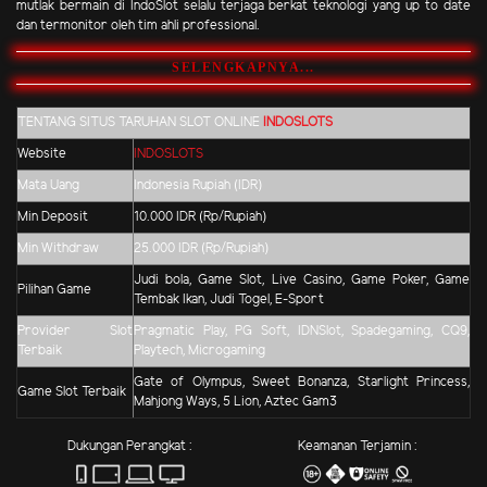
mutlak bermain di IndoSlot selalu terjaga berkat teknologi yang up to date
dan termonitor oleh tim ahli professional.
SELENGKAPNYA...
TENTANG SITUS TARUHAN SLOT ONLINE
INDOSLOTS
Website
INDOSLOTS
Mata Uang
Indonesia Rupiah (IDR)
Min Deposit
10.000 IDR (Rp/Rupiah)
Min Withdraw
25.000 IDR (Rp/Rupiah)
Judi bola, Game Slot, Live Casino, Game Poker, Game
Pilihan Game
Tembak Ikan, Judi Togel, E-Sport
Provider Slot
Pragmatic Play, PG Soft, IDNSlot, Spadegaming, CQ9,
Terbaik
Playtech, Microgaming
Gate of Olympus, Sweet Bonanza, Starlight Princess,
Game Slot Terbaik
Mahjong Ways, 5 Lion, Aztec Gam3
Dukungan Perangkat :
Keamanan Terjamin :