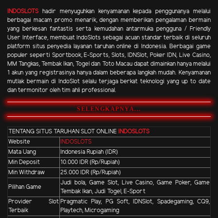
INDOSLOTS
hadir menyuguhkan kenyamanan kepada penggunanya melalui
berbagai macam promo menarik, dengan memberikan pengalaman bermain
yang berkesan fantastis serta kemudahan antarmuka pengguna / Friendly
User Interface, membuat IndoSlots sebagai acuan standar terbaik di seluruh
platform situs penyedia layanan taruhan online di Indonesia. Berbagai game
populer seperti Sportbook, E-Sports, Slots, IDNSlot, Poker IDN, Live Casino,
MM Tangkas, Tembak Ikan, Togel dan Toto Macau dapat dimainkan hanya melalui
1 akun yang registrasinya hanya dalam beberapa langkah mudah. Kenyamanan
mutlak bermain di IndoSlot selalu terjaga berkat teknologi yang up to date
dan termonitor oleh tim ahli professional.
SELENGKAPNYA...
TENTANG SITUS TARUHAN SLOT ONLINE
INDOSLOTS
Website
INDOSLOTS
Mata Uang
Indonesia Rupiah (IDR)
Min Deposit
10.000 IDR (Rp/Rupiah)
Min Withdraw
25.000 IDR (Rp/Rupiah)
Judi bola, Game Slot, Live Casino, Game Poker, Game
Pilihan Game
Tembak Ikan, Judi Togel, E-Sport
Provider Slot
Pragmatic Play, PG Soft, IDNSlot, Spadegaming, CQ9,
Terbaik
Playtech, Microgaming