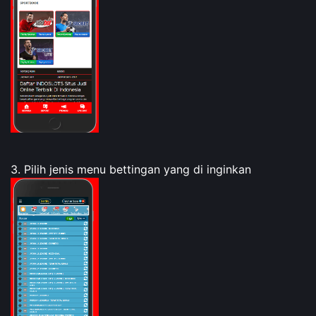
3. Pilih jenis menu bettingan yang di inginkan