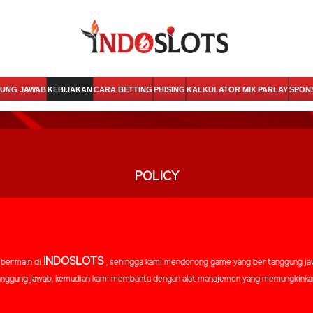
UNG JAWAB
KEBIJAKAN
CARA BETTING
PHISING
KALKULATOR MIX PARLAY
SPON
POLICY
INDOSLOTS
 bermain di
, sehingga kami mendorong game yang bertanggung jaw
nggung jawab, kemudian kami membantu dengan alat manajemen yang memungkinka