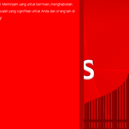
al. Meminjam uang untuk bermain, menghabiskan
alah yang signifikan untuk Anda dan orang lain di
g!