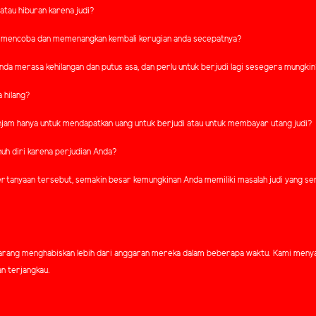
atau hiburan karena judi?
us mencoba dan memenangkan kembali kerugian anda secepatnya?
Anda merasa kehilangan dan putus asa, dan perlu untuk berjudi lagi sesegera mungkin
 hilang?
jam hanya untuk mendapatkan uang untuk berjudi atau untuk membayar utang judi?
uh diri karena perjudian Anda?
tanyaan tersebut, semakin besar kemungkinan Anda memiliki masalah judi yang ser
k jarang menghabiskan lebih dari anggaran mereka dalam beberapa waktu. Kami men
n terjangkau.