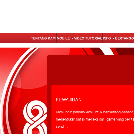
TENTANG KAMI
MOBILE
VIDEO TUTORIAL
INFO
BERTANGG
KEWAJIBAN
Kami ingin pemain kami untuk bersenang-senang
menentukan batas mereka dari game yang berta
sendiri.